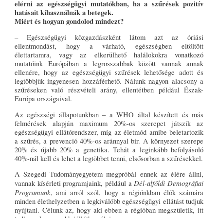
elérni az egészségügyi mutatókban, ha a szűrések pozitív
hatásait kihasználnák a betegek.
Miért és hogyan gondolod mindezt?
– Egészségügyi közgazdászként látom azt az óriási
ellentmondást, hogy a várható, egészségben eltöltött
élettartamra, vagy az elkerülhető halálokokra vonatkozó
mutatóink Európában a legrosszabbak között vannak annak
ellenére, hogy az egészségügyi szűrések lehetősége adott és
legtöbbjük ingyenesen hozzáférhető. Nálunk nagyon alacsony a
szűréseken való részvételi arány, ellentétben például Észak-
Európa országaival.
Az egészségi állapotunkban – a WHO által készített és más
felmérések alapján maximum 20%-os szerepet játszik az
egészségügyi ellátórendszer, míg az életmód amibe beletartozik
a szűrés, a prevenció 40%-os aránnyal bír. A környezet szerepe
20% és újabb 20% a genetika. Tehát a leginkább befolyásoló
40%-nál kell és lehet a legtöbbet tenni, elsősorban a szűrésekkel.
A Szegedi Tudományegyetem megpróbál ennek az élére állni,
Dél-alföldi Demográfiai
vannak kísérleti programjaink, például a
Programunk
, ami arról szól, hogy a régiónkban élők számára
minden élethelyzetben a legkiválóbb egészségügyi ellátást tudjuk
nyújtani. Célunk az, hogy aki ebben a régióban megszületik, itt