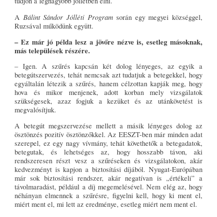
tudjon a legnagyobb jóllétben élni.
Bálint Sándor Jólléti Program
A
során egy megyei községgel,
Ruzsával működünk együtt.
– Ez már jó példa lesz a jövőre nézve is, esetleg másoknak,
más települések részére.
– Igen. A szűrés kapcsán két dolog lényeges, az egyik a
betegútszervezés, tehát nemcsak azt tudatjuk a betegekkel, hogy
egyáltalán létezik a szűrés, hanem célzottan kapják meg, hogy
hova és mikor menjenek, adott korban mely vizsgálatok
szükségesek, azaz fogjuk a kezüket és az utánkövetést is
megvalósítjuk.
A betegút megszervezése mellett a másik lényeges dolog az
ösztönzés pozitív ösztönzőkkel. Az EESZT-ben már minden adat
szerepel, ez egy nagy vívmány, tehát követhetők a betegadatok,
betegutak, és lehetséges az, hogy hosszabb távon, aki
rendszeresen részt vesz a szűréseken és vizsgálatokon, akár
kedvezményt is kapjon a biztosítási díjából. Nyugat-Európában
már sok biztosítási rendszer, akár negatívan is „értékeli” a
távolmaradást, például a díj megemelésével. Nem elég az, hogy
néhányan elmennek a szűrésre, figyelni kell, hogy ki ment el,
miért ment el, mi lett az eredménye, esetleg miért nem ment el.