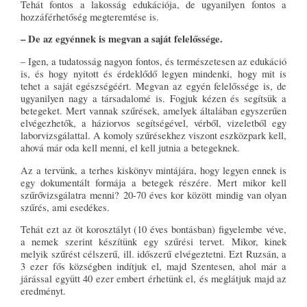
Tehát fontos a lakosság edukációja, de ugyanilyen fontos a
hozzáférhetőség megteremtése is.
– De az egyénnek is megvan a saját felelőssége.
– Igen, a tudatosság nagyon fontos, és természetesen az edukáció
is, és hogy nyitott és érdeklődő legyen mindenki, hogy mit is
tehet a saját egészségéért. Megvan az egyén felelőssége is, de
ugyanilyen nagy a társadalomé is. Fogjuk kézen és segítsük a
betegeket. Mert vannak szűrések, amelyek általában egyszerűen
elvégezhetők, a háziorvos segítségével, vérből, vizeletből egy
laborvizsgálattal. A komoly szűrésekhez viszont eszközpark kell,
ahová már oda kell menni, el kell jutnia a betegeknek.
Az a tervünk, a terhes kiskönyv mintájára, hogy legyen ennek is
egy dokumentált formája a betegek részére. Mert mikor kell
szűrővizsgálatra menni? 20-70 éves kor között mindig van olyan
szűrés, ami esedékes.
Tehát ezt az öt korosztályt (10 éves bontásban) figyelembe véve,
a nemek szerint készítünk egy szűrési tervet. Mikor, kinek
melyik szűrést célszerű, ill. időszerű elvégeztetni. Ezt Ruzsán, a
3 ezer fős községben indítjuk el, majd Szentesen, ahol már a
járással együtt 40 ezer embert érhetünk el, és meglátjuk majd az
eredményt.