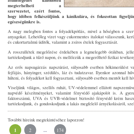
felmelegedés különösen
megterhelheti a
szervezetet, ezért fontos,
hogy időben felkészüljünk a kánikulára, és fokozottan figyeljü
egészségünkre is.
A nagy melegben fontos a folyadékpótlás, mivel a hőségben a szerv
anyagokat. Lehetőleg vizet vagy cukormentes italokat válasszunk, kerü
és cukortartalmú üdítők, valamint a zsíros ételek fogyasztását.
A rosszullétek megelőzése érdekében a legmelegebb órákban, jelle
tartózkodjunk a tűző napon, és mellőzzük a megerőltető fizikai tevéke
Az erős napsugárzás napszúrást, súlyosabb esetben hőkimerülést va
fejfájás, hányinger, szédülés, láz és tudatzavar. Ilyenkor azonnal hűv
hűteni, és folyadékot kell fogyasztani, súlyosabb esetben mentőt kell hí
Viseljünk világos, szellős ruhát, UV-védelemmel ellátott napszemü
napvédő készítményeket, valamint fényvédő ajakápolót is. A gye
faktorszámú, UVA és UVB-védelmet biztosító fényvédő krém haszná
tartózkodjunk, és gondoskodjunk a lakás megfelelő árnyékolásáról, szel
További híreink megtekintéséhez lapozzon!
1
...
2
174