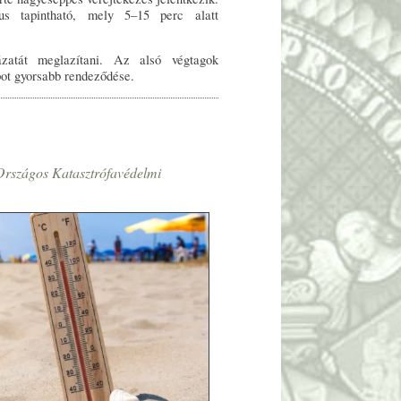
zus tapintható, mely 5–15 perc alatt
ázatát meglazítani. Az alsó végtagok
pot gyorsabb rendeződése.
Országos Katasztrófavédelmi