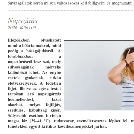
önvizsgálatok során milyen változásokra kell felfigyelni és megmutatni
Napszúrás
2026. július 09.
Előzőekben olvashatott
mind a hőártalmakról, mind
pedig a hőségájulásról. A
továbbiakban a
napszúrásról lesz szó, mely
súlyosságának mértéke
különböző lehet. Az enyhe
esetek gyakoriak, ritkán
életveszélyesek. A fedetlen
fejet, illetve az egész testet
tartósan érő napsugárzás
hőemelkedést, lázat
okozhat, melyet fejfájás,
szédülés, kábultság kísér.
Súlyosabb esetben hirtelen
magas láz (39–41 °C), tudatzavar, eszméletvesztés léphet fel, 
tünetekkel együtt kritikus következményekkel járhat.