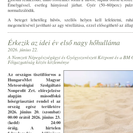
Émelygéssel, esetleg hányással járhat. Gyér (50–60/perc) pul
normalizálódik.
A beteget lehetőleg hűvös, szellős helyen kell lefektetni, ruh
megemelésével javítható az agy vérellátása, ezzel elősegíthető az álla
Érkezik az idei év első nagy hőhulláma
2026. június 22.
A Nemzeti Népegészségügyi és Gyógyszerészeti Központ és a BM 
Főigazgatóság közös közleménye
Az országos tisztifőorvos a
HungaroMet Magyar
Meteorológiai Szolgáltató
Nonprofit Zrt. előrejelzése
alapján másodfokú
hőségriasztást rendel el az
ország egész területére
2026. június 20. (szombat)
00:00 órától 2026. június 23.
(kedd) 24:00
óráig.
A
hirtelen