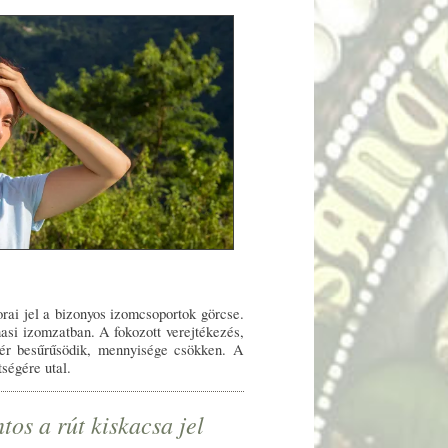
orai jel a bizonyos izomcsoportok görcse.
asi izomzatban. A fokozott verejtékezés,
vér besűrűsödik, mennyisége csökken. A
tségére utal.
s a rút kiskacsa jel