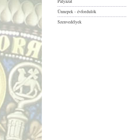
Pályázat
Ünnepek - évfordulók
Szenvedélyek