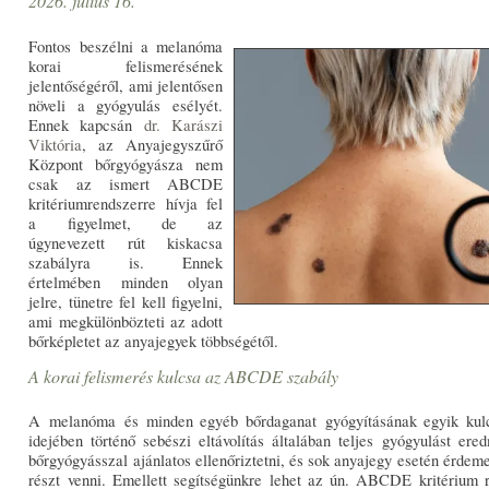
2026. július 16.
Fontos beszélni a melanóma
korai felismerésének
jelentőségéről, ami jelentősen
növeli a gyógyulás esélyét.
Ennek kapcsán
dr. Karászi
Viktória
, az Anyajegyszűrő
Központ bőrgyógyásza nem
csak az ismert ABCDE
kritériumrendszerre hívja fel
a figyelmet, de az
úgynevezett rút kiskacsa
szabályra is. Ennek
értelmében minden olyan
jelre, tünetre fel kell figyelni,
ami megkülönbözteti az adott
bőrképletet az anyajegyek többségétől.
A korai felismerés kulcsa az ABCDE szabály
A melanóma és minden egyéb bőrdaganat gyógyításának egyik kulcs
idejében történő sebészi eltávolítás általában teljes gyógyulást er
bőrgyógyásszal ajánlatos ellenőriztetni, és sok anyajegy esetén érdeme
részt venni. Emellett segítségünkre lehet az ún. ABCDE kritérium 