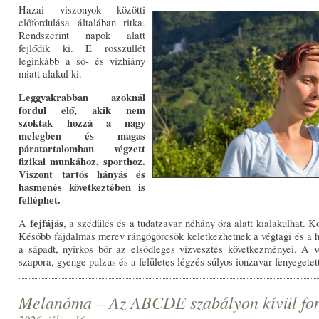
Hazai viszonyok közötti
előfordulása általában ritka.
Rendszerint napok alatt
fejlődik ki. E rosszullét
leginkább a só- és vízhiány
miatt alakul ki.
Leggyakrabban azoknál
fordul elő, akik nem
szoktak hozzá a nagy
melegben és magas
páratartalomban végzett
fizikai munkához, sporthoz.
Viszont tartós hányás és
hasmenés következtében is
felléphet.
fejfájás
A
, a szédülés és a tudatzavar néhány óra alatt kialakulhat. K
Később fájdalmas merev rángógörcsök keletkezhetnek a végtagi és a h
a sápadt, nyirkos bőr az elsődleges vízvesztés következményei. A 
szapora, gyenge pulzus és a felületes légzés súlyos ionzavar fenyegetet
Melanóma – Az ABCDE szabályon kívül fonto