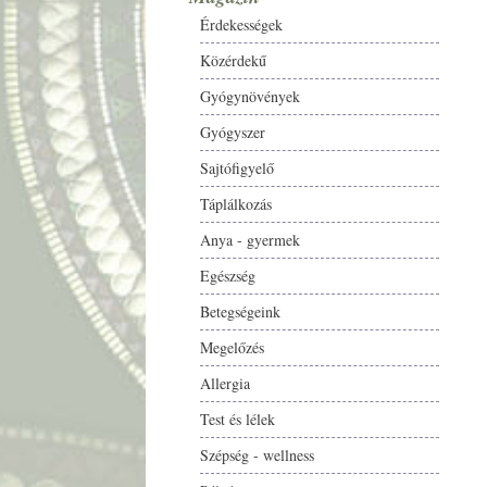
Érdekességek
Közérdekű
Gyógynövények
Gyógyszer
Sajtófigyelő
Táplálkozás
Anya - gyermek
Egészség
Betegségeink
Megelőzés
Allergia
Test és lélek
Szépség - wellness