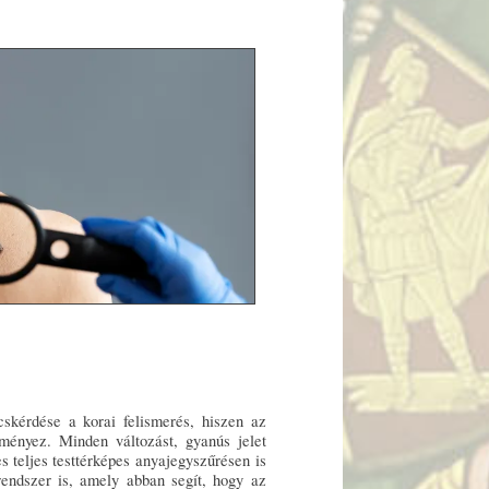
kérdése a korai felismerés, hiszen az
edményez. Minden változást, gyanús jelet
s teljes testtérképes anyajegyszűrésen is
rendszer is, amely abban segít, hogy az