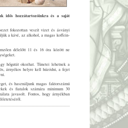
nk idős hozzátartozóinkra és a saját
ezet fokozottan veszít vizet és ásványi
ljük a kávé, az alkohol, a magas koffein-
mzően délelőtt 11 és 16 óra között ne
nységeket.
gy hőgutát okozhat. Tünetei lehetnek a
ös, árnyékos helyre kell húzódni, a fejet
vni.
veget, és használjunk magas faktorszámú
rekek és fiatalok számára minimum 30
lata javasolt. Fontos, hogy árnyékban
lőztetéséről.