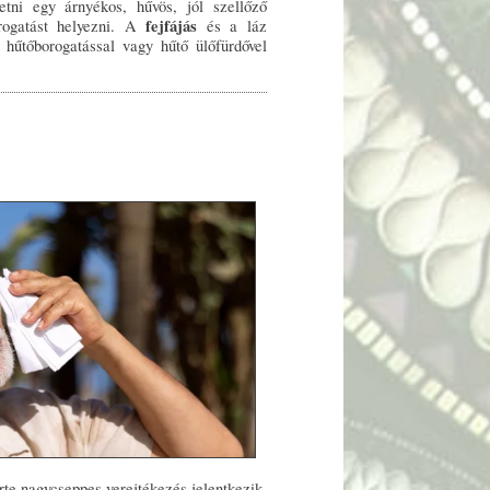
tetni egy árnyékos, hűvös, jól szellőző
fejfájás
rogatást helyezni. A
és a láz
s hűtőborogatással vagy hűtő ülőfürdővel
rte nagycseppes verejtékezés jelentkezik.