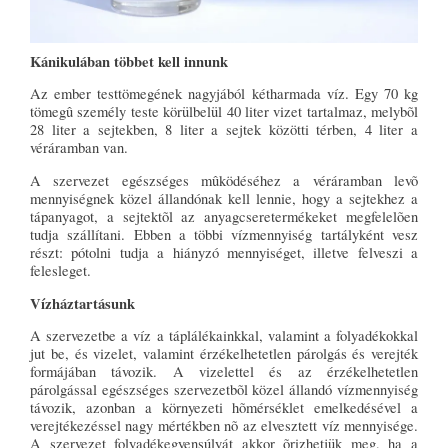
Kánikulában többet kell innunk
Az ember testtömegének nagyjából kétharmada víz. Egy 70 kg
tömegû személy teste körülbelül 40 liter vizet tartalmaz, melybõl
28 liter a sejtekben, 8 liter a sejtek közötti térben, 4 liter a
véráramban van.
A szervezet egészséges mûködéséhez a véráramban levõ
mennyiségnek közel állandónak kell lennie, hogy a sejtekhez a
tápanyagot, a sejtektõl az anyagcseretermékeket megfelelõen
tudja szállítani. Ebben a többi vízmennyiség tartályként vesz
részt: pótolni tudja a hiányzó mennyiséget, illetve felveszi a
felesleget.
Vízháztartásunk
A szervezetbe a víz a táplálékainkkal, valamint a folyadékokkal
jut be, és vizelet, valamint érzékelhetetlen párolgás és verejték
formájában távozik. A vizelettel és az érzékelhetetlen
párolgással egészséges szervezetbõl közel állandó vízmennyiség
távozik, azonban a környezeti hõmérséklet emelkedésével a
verejtékezéssel nagy mértékben nõ az elvesztett víz mennyisége.
A szervezet folyadékegyensúlyát akkor õrizhetjük meg, ha a