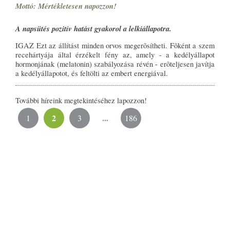
Mottó: Mértékletesen napozzon!
A napsütés pozitív hatást gyakorol a lelkiállapotra.
IGAZ Ezt az állítást minden orvos megerõsítheti. Fõként a szem
recehártyája által érzékelt fény az, amely - a kedélyállapot
hormonjának (melatonin) szabályozása révén - erõteljesen javítja
a kedélyállapotot, és feltölti az embert energiával.
További híreink megtekintéséhez lapozzon!
2
...
1
3
186