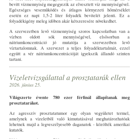
bevitt vízmennyiség megegyezik az elvesztett víz mennyiségével.
Egészséges vesemûködés és átlagos környezeti hõmérséklet
esetén ez napi 1,5-2 liter folyadék bevitelét jelenti. Ez a
folyadékigény meleg idõben akár kétszeresére növekedhet.
A szervezetben levõ vízmennyiség szoros kapcsolatban van a
vízben oldott sók mennyiségével, elsõsorban a
nátriumkoncentráció jó mutatója a szervezetben levõ
víztartalomnak. A szervezet a teljes folyadéktartalmát, ezzel
együtt a vér nátriumkoncentrációját igyekszik állandó szinten
tartani.
Vizeletvizsgálattal a prosztatarák ellen
2026. június 25.
Világszerte évente 780 ezer férfinál állapítanak meg
prosztatarákot.
Az agresszív prosztatatumor egy olyan vegyületet termel,
amelynek a vizeletbõl való kimutatásával meghatározhatóak
lehetnek majd a legveszélyesebb daganatok - közölték amerikai
kutatók.