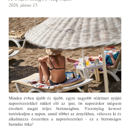
2026. június 15.
Minden évben újabb és újabb, egyre nagyobb védelmet nyújtó
napozószerekkel rukkol elõ az ipar, ön napozáskor mégsem
érezheti magát teljes biztonságban. Viszonylag keveset
tartózkodjon a napon, annál többet az árnyékban, válassza ki és
alkalmazza ésszerûen a napozószereket - ez a biztonságos
barnulás titka!