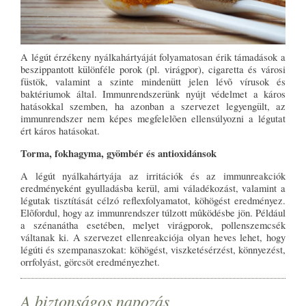
A légút érzékeny nyálkahártyáját folyamatosan érik támadások a
beszippantott különféle porok (pl. virágpor), cigaretta és városi
füstök, valamint a szinte mindenütt jelen lévõ vírusok és
baktériumok által. Immunrendszerünk nyújt védelmet a káros
hatásokkal szemben, ha azonban a szervezet legyengült, az
immunrendszer nem képes megfelelõen ellensúlyozni a légutat
ért káros hatásokat.
Torma, fokhagyma, gyömbér és antioxidánsok
A légút nyálkahártyája az irritációk és az immunreakciók
eredményeként gyulladásba kerül, ami váladékozást, valamint a
légutak tisztítását célzó reflexfolyamatot, köhögést eredményez.
Elõfordul, hogy az immunrendszer túlzott mûködésbe jön. Például
a szénanátha esetében, melyet virágporok, pollenszemcsék
váltanak ki. A szervezet ellenreakciója olyan heves lehet, hogy
légúti és szempanaszokat: köhögést, viszketésérzést, könnyezést,
orrfolyást, görcsöt eredményezhet.
A biztonságos napozás