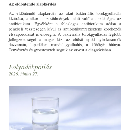
Az eldöntendõ alapkérdés
Az eldöntendõ alapkérdés az akut bakteriális torokgyulladás
kizárása, amikor a szövõdmények miatt valóban szükséges az
antibiotikum. Egyébként a felesleges antibiotikum adása a
pénzbeli veszteségen kívül az antibiotikumrezisztens kórokozók
elszaporodását is elõsegíti. A bakteriális torokgyulladás legfõbb
jellegzetességei a magas láz, az elülsõ nyaki nyirokcsomók
duzzanata, lepedékes mandulagyulladás, a köhögés hiánya.
Tenyésztés és gyorstesztek segítik az orvost a diagnózisban.
Folyadékpótlás
2026. június 27.