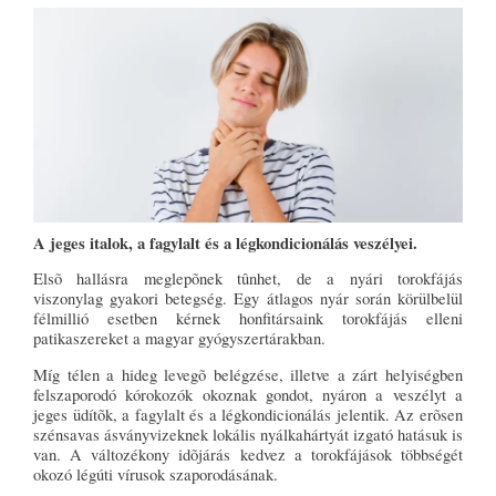
A jeges italok, a fagylalt és a légkondicionálás veszélyei.
Elsõ hallásra meglepõnek tûnhet, de a nyári torokfájás
viszonylag gyakori betegség. Egy átlagos nyár során körülbelül
félmillió esetben kérnek honfitársaink torokfájás elleni
patikaszereket a magyar gyógyszertárakban.
Míg télen a hideg levegõ belégzése, illetve a zárt helyiségben
felszaporodó kórokozók okoznak gondot, nyáron a veszélyt a
jeges üdítõk, a fagylalt és a légkondicionálás jelentik. Az erõsen
szénsavas ásványvizeknek lokális nyálkahártyát izgató hatásuk is
van. A változékony idõjárás kedvez a torokfájások többségét
okozó légúti vírusok szaporodásának.