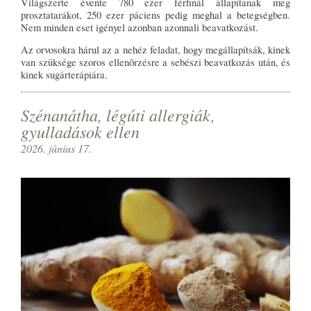
Világszerte évente 780 ezer férfinál állapítanak meg
prosztatarákot, 250 ezer páciens pedig meghal a betegségben.
Nem minden eset igényel azonban azonnali beavatkozást.
Az orvosokra hárul az a nehéz feladat, hogy megállapítsák, kinek
van szüksége szoros ellenõrzésre a sebészi beavatkozás után, és
kinek sugárterápiára.
Szénanátha, légúti allergiák,
gyulladások ellen
2026. június 17.