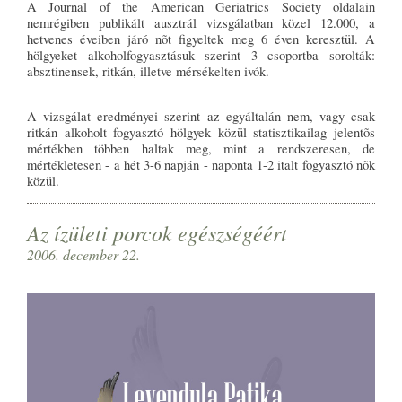
A Journal of the American Geriatrics Society oldalain
nemrégiben publikált ausztrál vizsgálatban közel 12.000, a
hetvenes éveiben járó nõt figyeltek meg 6 éven keresztül. A
hölgyeket alkoholfogyasztásuk szerint 3 csoportba sorolták:
absztinensek, ritkán, illetve mérsékelten ivók.
A vizsgálat eredményei szerint az egyáltalán nem, vagy csak
ritkán alkoholt fogyasztó hölgyek közül statisztikailag jelentõs
mértékben többen haltak meg, mint a rendszeresen, de
mértékletesen - a hét 3-6 napján - naponta 1-2 italt fogyasztó nõk
közül.
Az ízületi porcok egészségéért
2006. december 22.