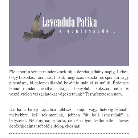
Élete során szinte mindenkinek fáj a dereka néhány napig. Lehet,
hogy húzódás, rándulás, huzat, megfázás okozta, és spontán vagy
pihenésre, fájdalomcsillapító bevétele után el is múlik. Érdemes
lenne minden esetben drága, bonyolult, sokszor nem is
veszélytelen vizsgálatokat végeztetnünk? Természetesen nem.
De ha a beteg fájdalma többször kiújul vagy hetekig fennáll,
mélyebbre kell tekintenünk, jobban "át kell ismernünk" a
helyzetet. Néhány napig tartó, de néha igen kellemetlen, heves
derékfájdalmat többféle dolog okozhat: