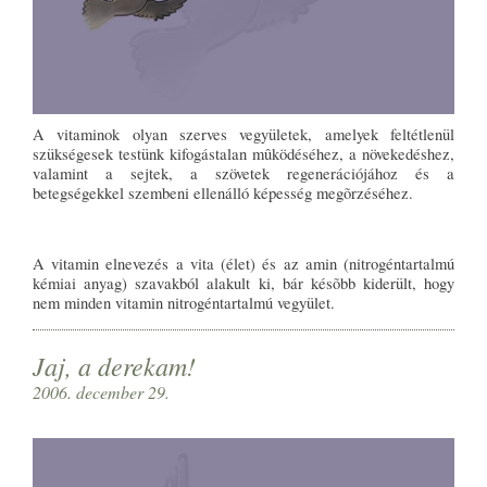
A vitaminok olyan szerves vegyületek, amelyek feltétlenül
szükségesek testünk kifogástalan mûködéséhez, a növekedéshez,
valamint a sejtek, a szövetek regenerációjához és a
betegségekkel szembeni ellenálló képesség megõrzéséhez.
A vitamin elnevezés a vita (élet) és az amin (nitrogéntartalmú
kémiai anyag) szavakból alakult ki, bár késõbb kiderült, hogy
nem minden vitamin nitrogéntartalmú vegyület.
Jaj, a derekam!
2006. december 29.