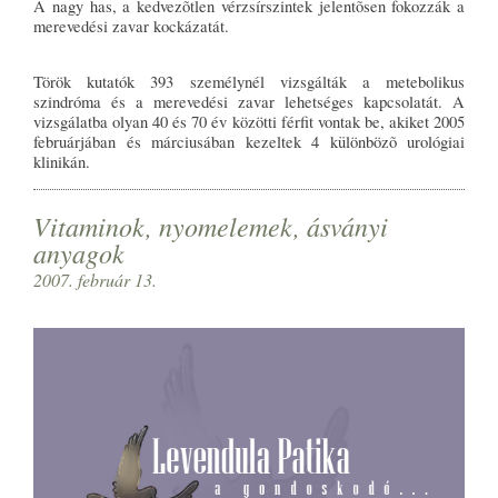
A nagy has, a kedvezõtlen vérzsírszintek jelentõsen fokozzák a
merevedési zavar kockázatát.
Török kutatók 393 személynél vizsgálták a metebolikus
szindróma és a merevedési zavar lehetséges kapcsolatát. A
vizsgálatba olyan 40 és 70 év közötti férfit vontak be, akiket 2005
februárjában és márciusában kezeltek 4 különbözõ urológiai
klinikán.
Vitaminok, nyomelemek, ásványi
anyagok
2007. február 13.