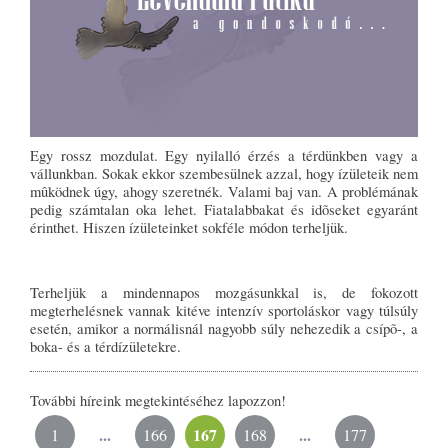
Egy rossz mozdulat. Egy nyilalló érzés a térdünkben vagy a
vállunkban. Sokak ekkor szembesülnek azzal, hogy ízületeik nem
mûködnek úgy, ahogy szeretnék. Valami baj van. A problémának
pedig számtalan oka lehet. Fiatalabbakat és idõseket egyaránt
érinthet. Hiszen ízületeinket sokféle módon terheljük.
Terheljük a mindennapos mozgásunkkal is, de fokozott
megterhelésnek vannak kitéve intenzív sportoláskor vagy túlsúly
esetén, amikor a normálisnál nagyobb súly nehezedik a csípõ-, a
boka- és a térdízületekre.
További híreink megtekintéséhez lapozzon!
...
167
...
1
166
168
177